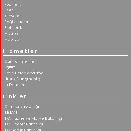
Kozmetik
Enerji
Kimyasal
Sağlık İlaçları
Elektronik
Makine
Mobilya
Hizmetler
Gümrük işlemleri
Eğitim
Proje Belgelendirme
Hukuk Danışmanlığı
İç Denetim
Linkler
Cumhurbaşkanlığı
T.B.M.M
T.C. Hazine ve Maliye Bakanlığı
T.C. Ticaret Bakanlığı
T.C. Sağlık Bakanlığı